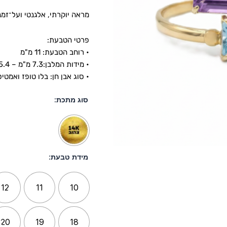
מראה יוקרתי, אלגנטי ועל־זמני
פרטי הטבעת:
• רוחב הטבעת: 11 מ"מ
• מידות המלבן:7.3 מ"מ – 5.4 מ"מ
• סוג אבן חן: בלו טופז ואמטי
סוג מתכת:
מידת טבעת:
12
11
10
20
19
18