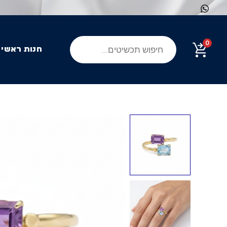
ילוג
תוכן
Products
0
search
חנות ראשי
כמות
של
טבעת
אבני
חן
בלו
טופז
-
אמטיסט
מזהב
14K