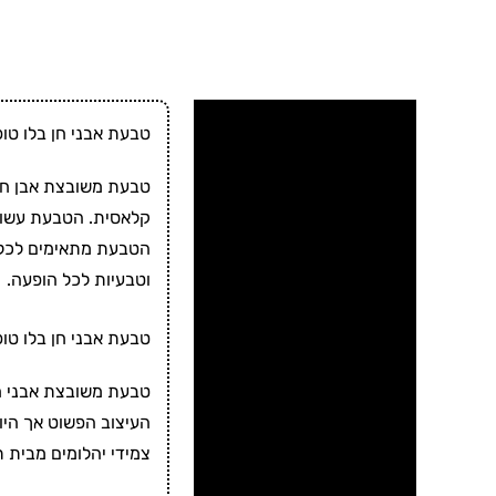
מידע על התכשיט 📌
טבעת אבני חן בלו טופז – אמטיסט מזהב 14 ק
מידע נוסף
קלאסית. הטבעת עשויה זהב אמיתי 14K ומשובצת אבני חן טבעיות בברק נקי. הת
ביקורות ✍
הטבעת מתאימים לכל סג
וטבעיות לכל הופעה.
תכשיטי יוסף 🏆
זמני ייצור ומשלוח ⛟
טבעת אבני חן בלו טו
טבעת משובצת אבני חן קלאסית מזהב 14 קראט אלגנטית. השיבוץ המדויק מד
העיצוב הפשוט אך היו
צמידי יהלומים מבית 