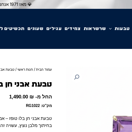
💎 מאז 1971 אנחנו יוצרים עבורכם תכשיטים יוקרתיים בעיצוב אישי ובאיכות עליונה. הצטרפו לאלפי לקוחות מרוצים שבחרו ב'תכשיטי יוסף
טבעות
שרשראות
צמידים
עגילים
שעונים
תכשיטים ל
עמוד הבית
/
חנות ראשי
/ טבעת אבני 
טבעת אבני חן בלו
החל מ-
₪
1,490.00
מק"ט: RG1022
טבעת אבני חן בלו טופז – א
בחיתוך מלבן נוצץ, עשויה זהב 14 קארט קלא