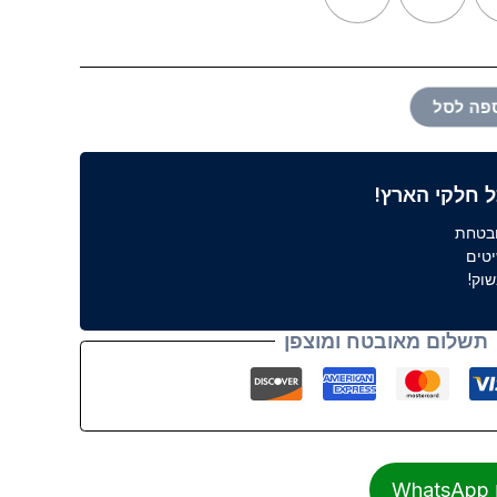
פה לסל
 חלקי הארץ!
ובטחת
וק!
תשלום מאובטח ומוצפן
W