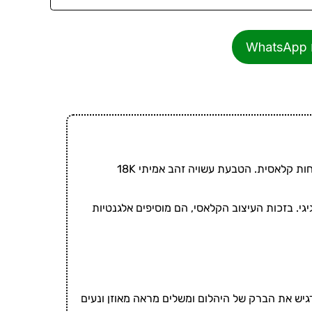
W
טבעת יהלום בעיצוב וינטאג' מזהב 18 קראט מבית תכשיטי יוסף משלבים עיצוב מדויק עם נוכחות קלאסית. הטבעת עשויה זהב אמיתי 18K
גי. בזכות העיצוב הקלאסי, הם מוסיפים אלגנטיות
המדויק מדגיש את הברק של היהלום ומשלים מראה מאוזן ונעים