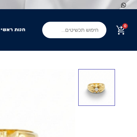
ילוג
תוכן
Products
0
search
חנות ראשי
כמות
של
טבעת
וינטאג'
משובצת
יהלום
מזהב
18K