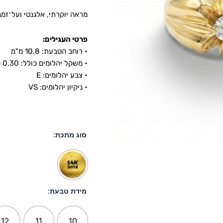
מראה יוקרתי, אלגנטי ועל־זמני
פרטי העגילים:
• רוחב הטבעת: 10.8 מ"מ
• משקל יהלומים כולל: 0.30 קראט (ct)
• צבע יהלומים: E
• ניקיון יהלומים: VS
סוג מתכת:
מידת טבעת:
12
11
10