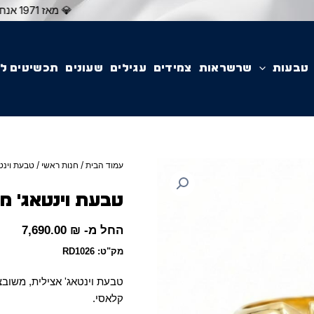
💎 מאז 1971 אנחנו יוצרים עבורכם תכשיטים יוקרתיים בעיצוב אישי ובאיכות עליונה. הצטרפו לאלפי לקוחות מרוצים שבחרו ב'תכשיטי יוסף
טבעות
שרשראות
צמידים
עגילים
שעונים
תכשיטים ל
עמוד הבית
/
חנות ראשי
/ טבעת וינטא
טבעת וינטאג' מש
החל מ-
₪
7,690.00
מק"ט: RD1026
קלאסי.