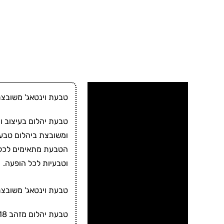
מידע על התכשיט 📌
טבעת וינטאג' משובצת יהלום מזהב 18 קראט – יו
מידע נוסף
ומשובצת ביהלום טבעי
ביקורות ✍
הטבעת מתאימים לכל ס
וטבעיות לכל הופעה.
תכשיטי יוסף 🏆
זמני ייצור ומשלוח ⛟
טבעת וינטאג' משובצת 