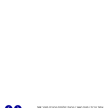
עמוד הבית
/
חנות ראשי
/ טבעת יהלומים טבעיים מזהב 14K