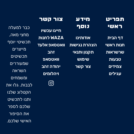
תפריט
מידע
צור קשר
ראשי
נוסף
כבר למעלה
חייגו עכשיו
מחצי מאה,
דף הבית
אודותינו
WAZA לחנות
תכשיטי יוסף
חנות ראשי
הצהרת נגישות
וואטסאפ אלעד
מייצרים
שרשראות
תקנון ותנאי
זהב
תכשיטים
טבעות
שימוש
וואטסאפ
שמעוררים
צמידים
צור קשר
יהודה זהב
השראה
עגילים
ויהלומים
ומשמחים
I
לבבות. גלו את
n
s
הקטלוג שלנו
t
ותנו לתכשיט
a
שלכם לספר
g
את הסיפור
r
האישי שלכם.
a
m