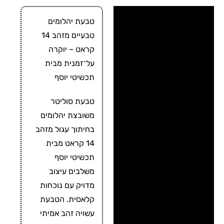
מידע על התכשיט 📌
טבעת יהלומים
טבעיים מזהב 14
מידע נוסף
קראט – יוקרה
ביקורות ✍
על־זמנית מבית
תכשיטי יוסף
תכשיטי יוסף 🏆
טבעת סוליטר
זמני ייצור ומשלוח ⛟
משובצת יהלומים
בחיתוך עגול מזהב
14 קראט מבית
תכשיטי יוסף
משלבים עיצוב
מדויק עם נוכחות
קלאסית. הטבעת
עשויה זהב אמיתי