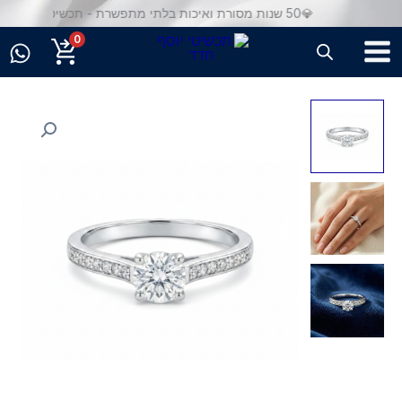
ילוג
💎50 שנות מסורת ואיכות בלתי מתפשרת - תכשיטי יוסף
תוכן
0
כמות
של
טבעת
יהלומים
טבעיים
מזהב
14K