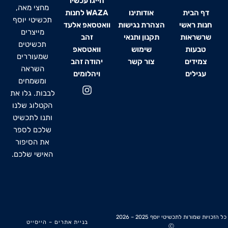
חייגו עכשיו
מחצי מאה,
דף הבית
אודותינו
WAZA לחנות
תכשיטי יוסף
חנות ראשי
הצהרת נגישות
וואטסאפ אלעד
מייצרים
שרשראות
תקנון ותנאי
זהב
תכשיטים
טבעות
שימוש
וואטסאפ
שמעוררים
צמידים
צור קשר
יהודה זהב
השראה
עגילים
ויהלומים
ומשמחים
I
לבבות. גלו את
n
s
הקטלוג שלנו
t
ותנו לתכשיט
a
שלכם לספר
g
את הסיפור
r
האישי שלכם.
a
m
כל הזכויות שמורות לתכשיטי יוסף 2025 – 2026
בניית אתרים
–
הייסייט
Ⓒ