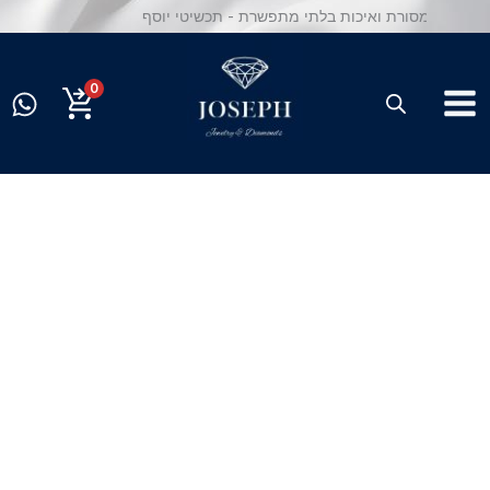
ילוג
תוכן
0
כמות
של
טבעת
יהלומים
טבעיים
מזהב
14K