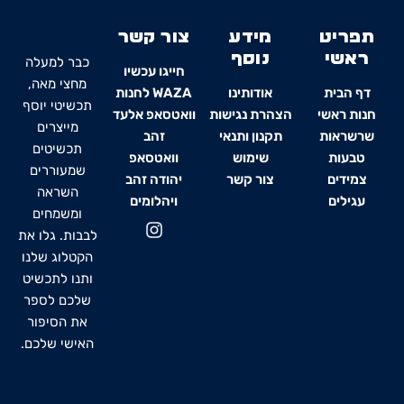
תפריט
מידע
צור קשר
ראשי
נוסף
כבר למעלה
חייגו עכשיו
מחצי מאה,
דף הבית
אודותינו
WAZA לחנות
תכשיטי יוסף
חנות ראשי
הצהרת נגישות
וואטסאפ אלעד
מייצרים
שרשראות
תקנון ותנאי
זהב
תכשיטים
טבעות
שימוש
וואטסאפ
שמעוררים
צמידים
צור קשר
יהודה זהב
השראה
עגילים
ויהלומים
ומשמחים
I
לבבות. גלו את
n
s
הקטלוג שלנו
t
ותנו לתכשיט
a
שלכם לספר
g
את הסיפור
r
האישי שלכם.
a
m