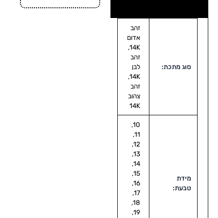
זהב
אדום
14K,
זהב
סוג מתכת:
לבן
14K,
זהב
צהוב
14K
10,
11,
12,
13,
14,
15,
מידת
16,
טבעת:
17,
18,
19,