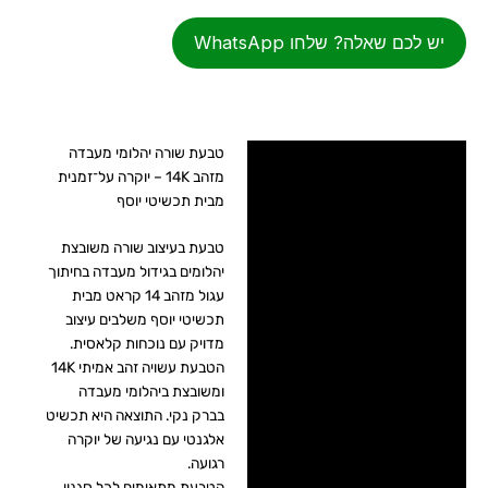
יש לכם שאלה? שלחו WhatsApp
טבעת שורה יהלומי מעבדה
מידע על התכשיט 📌
מזהב 14K – יוקרה על־זמנית
מבית תכשיטי יוסף
מידע נוסף
טבעת בעיצוב שורה משובצת
ביקורות ✍
יהלומים בגידול מעבדה בחיתוך
עגול מזהב 14 קראט מבית
תכשיטי יוסף 🏆
תכשיטי יוסף משלבים עיצוב
מדויק עם נוכחות קלאסית.
זמני ייצור ומשלוח ⛟
הטבעת עשויה זהב אמיתי 14K
ומשובצת ביהלומי מעבדה
בברק נקי. התוצאה היא תכשיט
אלגנטי עם נגיעה של יוקרה
רגועה.
הטבעת מתאימים לכל סגנון