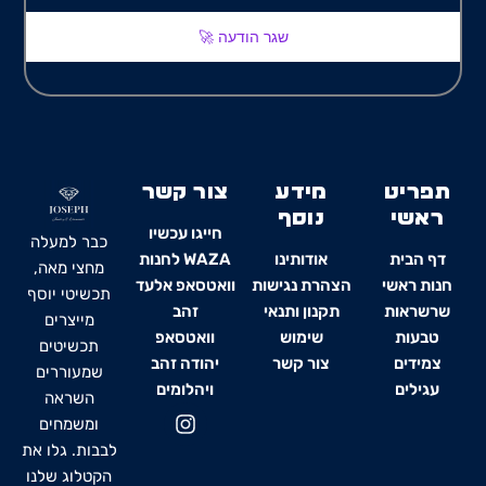
שגר הודעה 🚀
תפריט
מידע
צור קשר
ראשי
נוסף
חייגו עכשיו
כבר למעלה
דף הבית
אודותינו
WAZA לחנות
מחצי מאה,
חנות ראשי
הצהרת נגישות
וואטסאפ אלעד
תכשיטי יוסף
שרשראות
תקנון ותנאי
זהב
מייצרים
טבעות
שימוש
וואטסאפ
תכשיטים
צמידים
צור קשר
יהודה זהב
שמעוררים
עגילים
ויהלומים
השראה
I
ומשמחים
n
לבבות. גלו את
s
t
הקטלוג שלנו