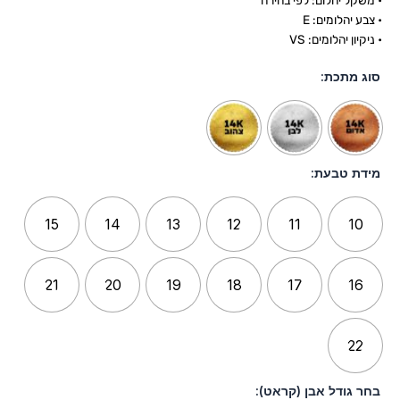
• משקל יהלום: לפי בחירה
• צבע יהלומים: E
• ניקיון יהלומים: VS
סוג מתכת:
מידת טבעת:
15
14
13
12
11
10
21
20
19
18
17
16
22
בחר גודל אבן (קראט):