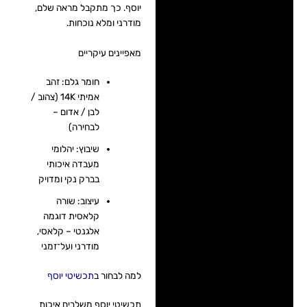
יוסף. כך מתקבל מראה שלם,
מודרני ומלא נוכחות.
מאפיינים עיקריים
חומר גלם: זהב
אמיתי 14K (צהוב /
לבן / אדום –
לבחירה)
שיבוץ: יהלומי
מעבדה איכותי
בברק נקי ומדויק
עיצוב: שורה
קלאסית דוגמה
אלגנטי – קלאסי,
מודרני ועל־זמני
למה לבחור ב
תכשיטי יוסף
תכשיטי יוסף משלבים איכות