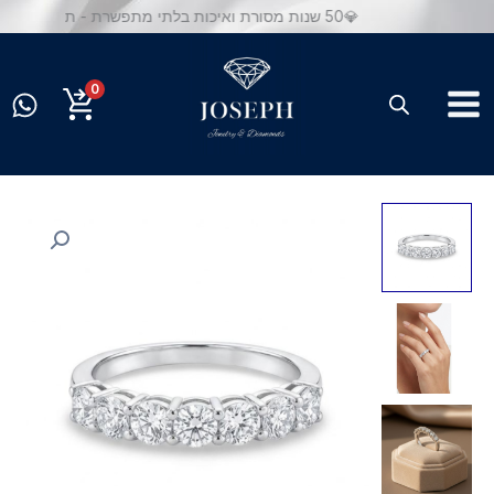
ילוג
💎50 שנות מסורת ואיכות בלתי מתפשרת - תכשיטי יוסף
תוכן
0
כמות
של
טבעת
שורה
יהלומי
מעבדה
זהב
14K