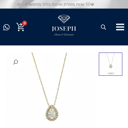
ילוג
💎50 שנות מסורת ואיכות בלתי מתפשרת - תכשיטי יוסף
תוכן
0
כמות
של
שרשרת
טיפה
יהלומי
מעבדה
מזהב
14K