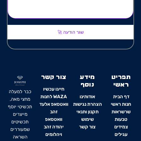
שגר הודעה 🚀
תפריט
מידע
צור קשר
ראשי
נוסף
חייגו עכשיו
כבר למעלה
דף הבית
אודותינו
WAZA לחנות
מחצי מאה,
חנות ראשי
הצהרת נגישות
וואטסאפ אלעד
תכשיטי יוסף
שרשראות
תקנון ותנאי
זהב
מייצרים
טבעות
שימוש
וואטסאפ
תכשיטים
צמידים
צור קשר
יהודה זהב
שמעוררים
עגילים
ויהלומים
השראה