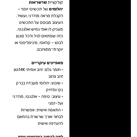
קולקציית
שרשראות
יהלומים
של תכשיטי יוסף –
לקבלת מראה מודרני, ועשיר.
העיצוב מבוסס על התכשיט
מעניק לו אופי גמיש ואלגנטי,
כזה שמתאים לגיל ולכל סגנון
לבוש – קלאסי, מינימליסטי או
יוקרתי־מתוחכם.
מאפיינים עיקריים
• חומר גלם: זהב אמיתי 14Kגוון
זהב צהוב
• שיבוץ: יהלומי מעבדה בברק
נקי ומדויק
• עיצוב: טיפה – אלגנטי, מודרני
ועל-זמני
• התאמה אישית: אפשרות
לבחור אורך שרשרת בהתאם
להעדפה אישית
למה לבחור בתכשיטי יוסף