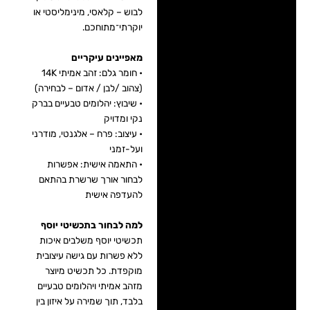
לבוש – קלאסי, מינימליסטי או
יוקרתי־מתוחכם.
מאפיינים עיקריים
• חומר גלם: זהב אמיתי 14K
(צהוב /לבן / אדום – לבחירה)
• שיבוץ: יהלומים טבעיים בברק
נקי ומדויק
• עיצוב: פרח – אלגנטי, מודרני
ועל-זמני
• התאמה אישית: אפשרות
לבחור אורך שרשרת בהתאם
להעדפה אישית
למה לבחור בתכשיטי יוסף
תכשיטי יוסף משלבים איכות
ללא פשרות עם גישה עיצובית
מוקפדת. כל תכשיט מיוצר
מזהב אמיתי ויהלומים טבעיים
בלבד, תוך שמירה על איזון בין