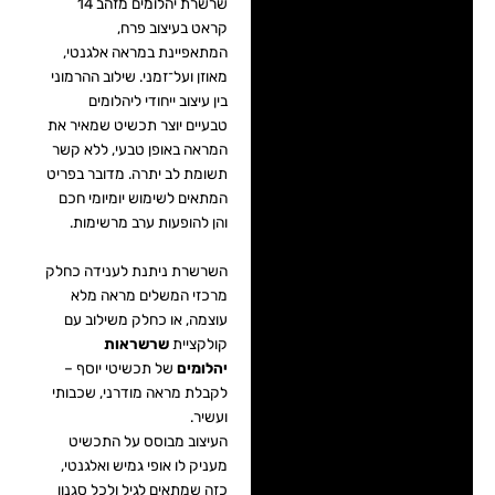
שרשרת יהלומים מזהב 14
קראט בעיצוב פרח,
המתאפיינת במראה אלגנטי,
מאוזן ועל־זמני. שילוב ההרמוני
בין עיצוב ייחודי ליהלומים
טבעיים יוצר תכשיט שמאיר את
המראה באופן טבעי, ללא קשר
תשומת לב יתרה. מדובר בפריט
המתאים לשימוש יומיומי חכם
והן להופעות ערב מרשימות.
השרשרת ניתנת לענידה כחלק
מרכזי המשלים מראה מלא
עוצמה, או כחלק משילוב עם
קולקציית
שרשראות
יהלומים
של תכשיטי יוסף –
לקבלת מראה מודרני, שכבותי
ועשיר.
העיצוב מבוסס על התכשיט
מעניק לו אופי גמיש ואלגנטי,
כזה שמתאים לגיל ולכל סגנון