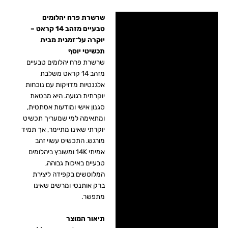
שרשרת פרח יהלומים
מידע על התכשיט
טבעיים מזהב 14 קראט –
יוקרה על־זמנית מבית
מידע נוסף
תכשיטי יוסף
שרשרת פרח יהלומים טבעיים
תכשיטי יוסף
מזהב 14 קראט משלבת
אלגנטיות מדויקות עם נוכחות
זמני ייצור ומשלוח ⛟
יוקרתית רגועה. היא מבטאת
סגנון אישי ומודעות אסתטית,
ביקורות
ומתאימה למי שמעריך תכשיט
יוקרתי שאינו מתיימר, אך תמיד
מורגש. התכשיט עשוי זהב
אמיתי 14K ומשובץ ביהלומים
טבעיים באיכות גבוהה,
המלוטשים בקפידה ליצירת
ברק אותנטי ומרשים שאינו
מתפשר.
תיאור המוצר