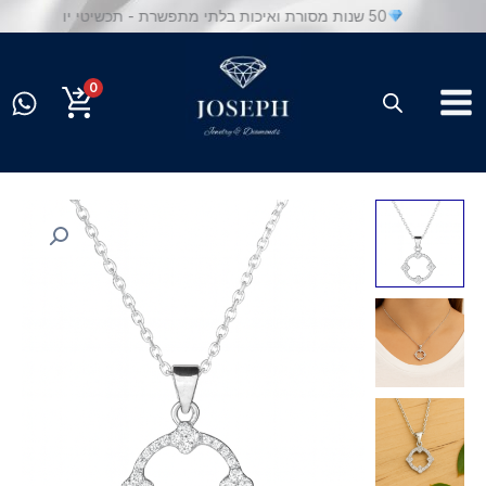
ילוג
50 שנות מסורת ואיכות בלתי מתפשרת - תכשיטי יוסף
תוכן
0
כמות
של
שרשרת
משובצת
יהלומים
טבעיים
מזהב
14K